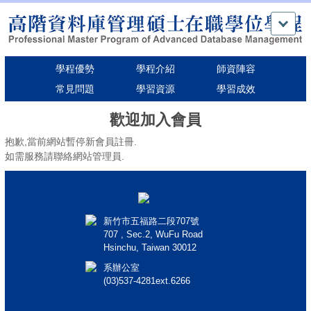
跳
到
主
要
學程優勢
學程介紹
師資陣容
內
容
常見問題
學習資源
學習成效
區
歡迎加入會員
抱歉,當前網站暫停新會員註冊.
如需服務請聯絡網站管理員.
新竹市五福路二段707號
707 , Sec.2, WuFu Road
Hsinchu, Taiwan 30012
系辦公室
(03)537-4281ext.6266