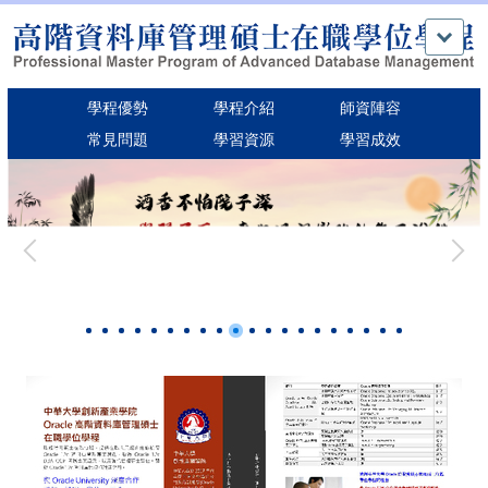
跳
到
主
要
學程優勢
學程介紹
師資陣容
內
容
常見問題
學習資源
學習成效
區