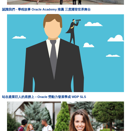
認識我們 - 學程故事 Oracle Academy 推薦 三度躍登世界舞台
站在產業巨人的肩膀上－Oracle 勞動力發展學成 WDP SLS